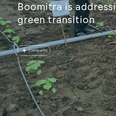
Boomitra is addressin
green transition
Compartir
Compartir