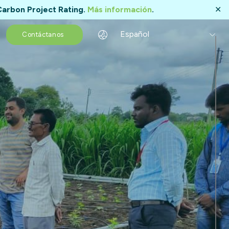
Carbon Project Rating.
Más información
.
✕
Español
Contáctanos