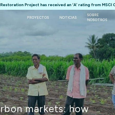
Restoration Project has received an ‘A’ rating from MSCI 
SOBRE
PROYECTOS
NOTICIAS
A
NOSOTROS
carbon markets: how